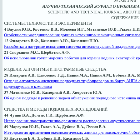
№ 2/26 2018
НАУЧНО-ТЕХНИЧЕСКИЙ ЖУРНАЛ О ПРОБЛЕМА
SCIENTIFIC AND TECHNICAL JOURNAL ABOUT
СОДЕРЖАНИЕ
СИСТЕМЫ, ТЕХНОЛОГИИ И ЭКСПЕРИМЕНТЫ
4 Ваулин Ю.В., Костенко В.В., Мокеева И.Г., Матвиенко Ю.В., Рылов Н.И
Особенности координирования донных источников навигационных сигналов
12 Филаретов В.Ф., Коноплин А.Ю., Коноплин Н.Ю.
Разработка и натурные испытания системы интеллектуальной поддержки д
21 Спорышев М.С., Щербатюк А.Ф.
Об использовании групп морских роботов для охраны водных акваторий: кр
МОДЕЛИ, АЛГОРИТМЫ И ПРОГРАММНЫЕ СРЕДСТВА
28 Инзарцев А.В., Елисеенко Г.Д., Панин М.А., Павин А.М., Бобков В.А., 
Отладка алгоритмов инспекции подводных трубопроводов на борту АНПА 
моделирующего комплекса
37 Матвиенко Ю.В., Каморный А.В., Хворостов Ю.А.
Об одном подходе к решению задачи обнаружения подводного источника 
СРЕДСТВА И МЕТОДЫ ПОДВОДНЫХ ИССЛЕДОВАНИЙ
44 Чупин В.А., Долгих Г.И., Щербатюк А.Ф.
Исследование пространственно-временного распределения акустического п
49 Моргунов Ю.Н., Голов А.А., Дубина В.А., Лучин В.А.
Методология применения океанологических данных для высокоточной обсе
55 Касаткин Б.А., Злобина Н.В., Касаткин С.Б.